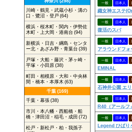
神奈川
(298)
一般
日本人
川崎・鶴見・武蔵小杉・溝の
織女神エステ(Ori
口・鷺沼・登戸
(64)
一般
日本人
横浜・桜木町・関内・伊勢佐
復活のスパ
木町・上大岡・港南台
(94)
一般
日本人
新横浜・日吉・綱島・センタ
ー北・あざみ野・青葉台
(39)
アラウンドフォ
戸塚・大船・藤沢・茅ヶ崎・
一般
日本人
平塚・小田原
(38)
EMINAL
町田・相模原・大和・中央林
一般
日本人
間・橋本・本厚木
(63)
石神井公園 エ
千葉
(169)
一般
日本人
千葉・幕張
(38)
R40（アール
市川・本八幡・西船橋・船
橋・津田沼・稲毛・成田
(72)
一般
日本人
Legend ひば
松戸・新松戸・柏・我孫子