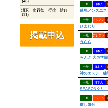
(48)
一般
日本人
浦安・南行徳・行徳・妙典
練馬メンズエステ 
(11)
一般
アジアン
ひまわり
掲載申込
一般
アジアン
うらら
一般
日本人
らんぷ 大泉学
一般
日本人
神のエステ 練
一般
日本人
SEASONクリ
一般
アジアン
癒し気分