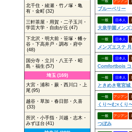
一般
アジアン
北千住・綾瀬・竹ノ塚・亀
ブルーベリー
有・金町
(32)
一般
日本人
三軒茶屋・用賀・二子玉川・
学芸大学・自由が丘
(47)
大泉学園メンズ
下北沢・明大前・笹塚・幡ヶ
一般
日本人
谷・下高井戸・調布・府中
メンズエステ 月
(48)
一般
日本人
国分寺・立川・八王子・昭
島・福生
(57)
Comfortboi
埼玉
(169)
一般
日本人
大宮・浦和・蕨・西川口・上
ときめき竜宮城
尾
(95)
一般
アジアン
越谷・草加・春日部・久喜
くり〜む×くり
(33)
一般
アジアン
所沢・小手指・川越・志木・
みずほ台
(41)
つぼみ