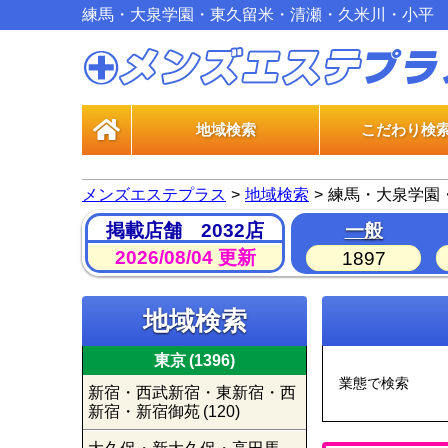
練馬・大泉学園・東久留米・清瀬・久米川・小平
地域検索
こだわり検
一般エス
風俗エス
メンズエステプラス
地域検索
練馬・大泉学園
掲載店舗 2032店
一般
2026/08/04 更新
1897
地域検索
東京
(1396)
業態で検索
新宿・西武新宿・東新宿・西
新宿・新宿御苑
(120)