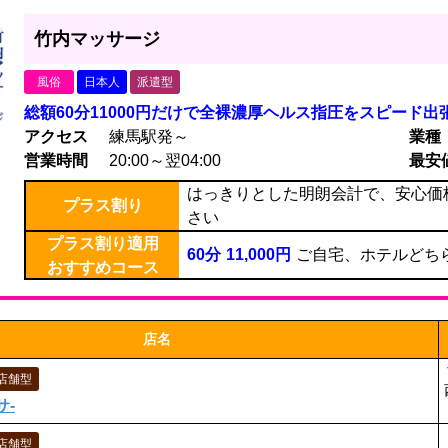
竹内マッサージ
風俗
日本人
派遣型
総額60分11000円だけで全裸濃厚ヘルス指圧をスピード出
アクセス
練馬駅発～
業種
営業時間
20:00～翌04:00
最安
はっきりとした明朗会計で、安心価
プラス割り
さい
プラス割り適用
60分
11,000円
ご自宅、ホテルどち
おすすめコース
店名
店舗型
サ-
店舗型