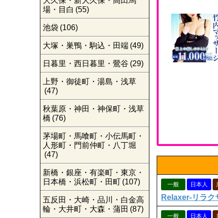
大久保・新大久保・高田馬
場・目白
(55)
池袋
(106)
大塚・巣鴨・駒込・田端
(49)
日暮里・西日暮里・鶯谷
(29)
上野・御徒町・湯島・浅草
(47)
秋葉原・神田・神保町・浅草
橋
(76)
茅場町・馬喰町・小伝馬町・
人形町・門前仲町・八丁堀
(47)
新橋・銀座・有楽町・東京・
日本橋・浜松町・田町
(107)
一般
日本人
Relaxer-リラク
五反田・大崎・品川・白金高
輪・大井町・大森・蒲田
(87)
一般
日本人