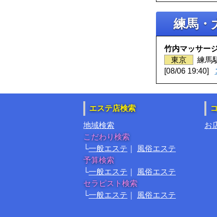
練馬・
竹内マッサー
東京
練馬
08/06 19:40
エステ店検索
地域検索
お
こだわり検索
一般エステ
風俗エステ
予算検索
一般エステ
風俗エステ
セラピスト検索
一般エステ
風俗エステ