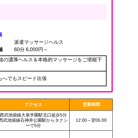
張
派遣マッサージヘルス
値
60分 6,000円～
格の濃厚ヘルス＆本格的マッサージをご堪能下
らへでもスピード出張
アクセス
営業時間
西武池袋線大泉学園駅北口徒歩5分
西武池袋線石神井公園駅からタクシ
12:00～翌05:00
ーで5分