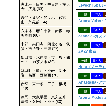
恵比寿・目黒・中目黒・祐天
Levechi Sp
寺・広尾
(93)
一般
日本人
渋谷・原宿・代々木・代官
Aroma Vela
山・外苑前
(64)
一般
日本人
六本木・麻布十番・赤坂・赤
坂見附
(68)
cannele -カヌレ
中野・高円寺・阿佐ヶ谷・荻
一般
日本人
窪・吉祥寺・三鷹
(77)
ZAZA東京
飯田橋・水道橋・市ヶ谷・四
一般
日本人
ツ谷・御茶ノ水
(39)
Nora（ノーラ）
錦糸町・亀戸・小岩・新小
岩・葛西・西葛西
(70)
一般
日本人
Anastasia -
赤羽・東十条・王子・板橋
(48)
一般
日本人
練馬・大泉学園・東久留米・
Aroma Mod
清瀬・久米川・小平
(30)