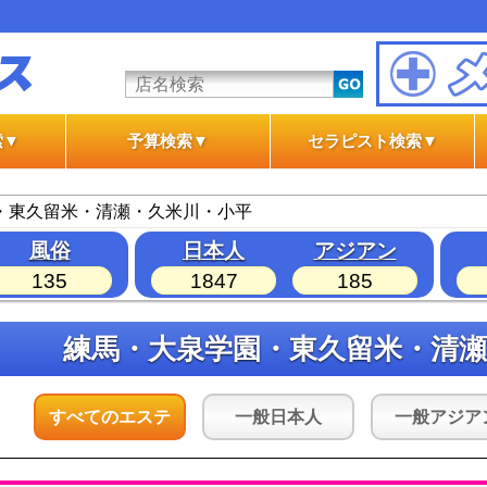
索▼
予算検索▼
セラピスト検索▼
テ
テ
一般エステ
風俗エステ
一般エステ
風俗エステ
・東久留米・清瀬・久米川・小平
風俗
日本人
アジアン
135
1847
185
練馬・大泉学園・東久留米・清
すべてのエステ
一般日本人
一般アジア