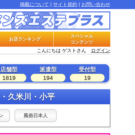
掲載について
サイト規約
お問い合わせ
スペシャル
お店ランキング
コンテンツ
こんにちは ゲストさん
ログイン
マル秘インタビュー
グラビアプラス
エステ体験漫画
店舗型
派遣型
受付型
1819
194
19
瀬・久米川・小平
ン
風俗日本人