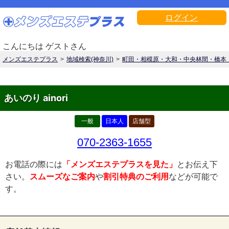
ログイン
こんにちは ゲストさん
メンズエステプラス
地域検索(神奈川)
町田・相模原・大和・中央林間・橋本
あいのり ainori
一般
日本人
店舗型
070-2363-1655
お電話の際には
「メンズエステプラスを見た」
とお伝え下
さい。
スムーズなご案内
や
割引特典のご利用
などが可能で
す。