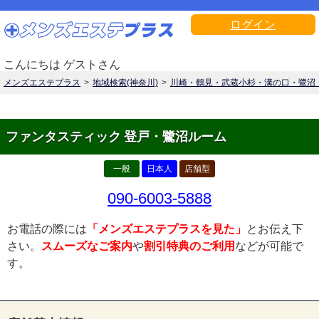
ログイン
こんにちは ゲストさん
メンズエステプラス
地域検索(神奈川)
川崎・鶴見・武蔵小杉・溝の口・鷺沼
ファンタスティック 登戸・鷺沼ルーム
一般
日本人
店舗型
090-6003-5888
お電話の際には
「メンズエステプラスを見た」
とお伝え下
さい。
スムーズなご案内
や
割引特典のご利用
などが可能で
す。