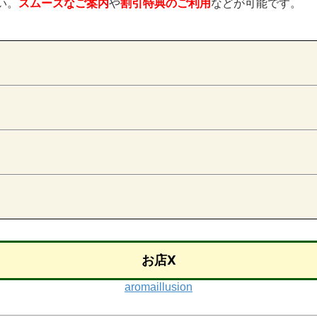
い。
スムーズなご案内
や
割引特典のご利用
などが可能です。
お店X
aromaillusion