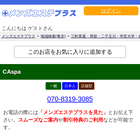
ログイン
こんにちは ゲストさん
メンズエステプラス
地域検索(東京)
三軒茶屋・用賀・二子玉川・学芸大学・
このお店をお気に入りに追加する
CAspa
一般
日本人
店舗型
070-8319-3085
お電話の際には
「メンズエステプラスを見た」
とお伝え下
さい。
スムーズなご案内
や
割引特典のご利用
などが可能で
す。