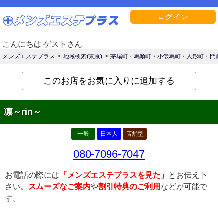
ログイン
こんにちは ゲストさん
メンズエステプラス
地域検索(東京)
茅場町・馬喰町・小伝馬町・人形町・門
このお店をお気に入りに追加する
凛～rin～
一般
日本人
店舗型
080-7096-7047
お電話の際には
「メンズエステプラスを見た」
とお伝え下
さい。
スムーズなご案内
や
割引特典のご利用
などが可能で
す。