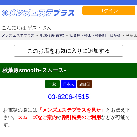
ログイン
こんにちは ゲストさん
メンズエステプラス
地域検索(東京)
秋葉原・神田・神保町・浅草橋
秋葉原s
このお店をお気に入りに追加する
秋葉原smooth-スムース-
一般
日本人
店舗型
03-6206-4515
お電話の際には
「メンズエステプラスを見た」
とお伝え下
さい。
スムーズなご案内
や
割引特典のご利用
などが可能で
す。