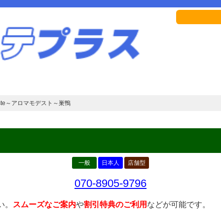
deste～アロマモデスト～巣鴨
一般
日本人
店舗型
070-8905-9796
い。
スムーズなご案内
や
割引特典のご利用
などが可能です。