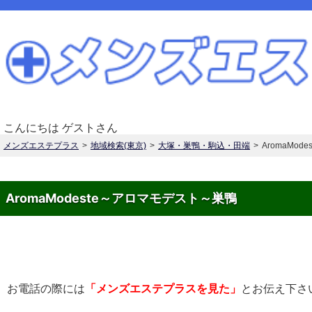
こんにちは ゲストさん
メンズエステプラス
地域検索(東京)
大塚・巣鴨・駒込・田端
AromaMo
AromaModeste～アロマモデスト～巣鴨
お電話の際には
「メンズエステプラスを見た」
とお伝え下さ