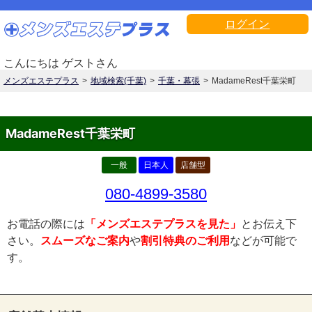
ログイン
こんにちは ゲストさん
メンズエステプラス
地域検索(千葉)
千葉・幕張
MadameRest千葉栄町
MadameRest千葉栄町
一般
日本人
店舗型
080-4899-3580
お電話の際には
「メンズエステプラスを見た」
とお伝え下
さい。
スムーズなご案内
や
割引特典のご利用
などが可能で
す。