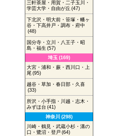
三軒茶屋・用賀・二子玉川・
学芸大学・自由が丘
(47)
下北沢・明大前・笹塚・幡ヶ
谷・下高井戸・調布・府中
(48)
国分寺・立川・八王子・昭
島・福生
(57)
埼玉
(169)
大宮・浦和・蕨・西川口・上
尾
(95)
越谷・草加・春日部・久喜
(33)
所沢・小手指・川越・志木・
みずほ台
(41)
神奈川
(298)
川崎・鶴見・武蔵小杉・溝の
口・鷺沼・登戸
(64)