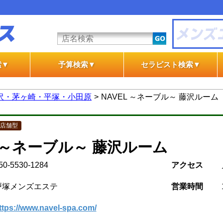
索▼
予算検索▼
セラピスト検索▼
テ
テ
一般エステ
風俗エステ
一般エステ
風俗エステ
沢・茅ヶ崎・平塚・小田原
NAVEL ～ネーブル～ 藤沢ルーム
店舗型
L ～ネーブル～ 藤沢ルーム
50-5530-1284
アクセス
戸塚メンズエステ
営業時間
ttps://www.navel-spa.com/