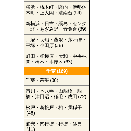
横浜・桜木町・関内・伊勢佐
木町・上大岡・港南台
(94)
新横浜・日吉・綱島・センタ
ー北・あざみ野・青葉台
(39)
戸塚・大船・藤沢・茅ヶ崎・
平塚・小田原
(38)
町田・相模原・大和・中央林
間・橋本・本厚木
(63)
千葉
(169)
千葉・幕張
(38)
市川・本八幡・西船橋・船
橋・津田沼・稲毛・成田
(72)
松戸・新松戸・柏・我孫子
(48)
浦安・南行徳・行徳・妙典
(11)