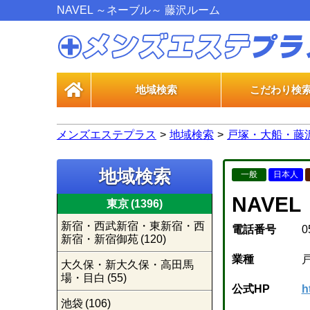
NAVEL ～ネーブル～ 藤沢ルーム
地域検索
こだわり検
一般エス
風俗エス
メンズエステプラス
地域検索
戸塚・大船・藤
地域検索
一般
日本人
NAVE
東京
(1396)
新宿・西武新宿・東新宿・西
電話番号
0
新宿・新宿御苑
(120)
業種
大久保・新大久保・高田馬
場・目白
(55)
公式HP
h
池袋
(106)