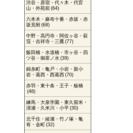
渋谷・原宿・代々木・代官
山・外苑前
(64)
六本木・麻布十番・赤坂・赤
坂見附
(68)
中野・高円寺・阿佐ヶ谷・荻
窪・吉祥寺・三鷹
(77)
飯田橋・水道橋・市ヶ谷・四
ツ谷・御茶ノ水
(39)
錦糸町・亀戸・小岩・新小
岩・葛西・西葛西
(70)
赤羽・東十条・王子・板橋
(48)
練馬・大泉学園・東久留米・
清瀬・久米川・小平
(30)
北千住・綾瀬・竹ノ塚・亀
有・金町
(32)