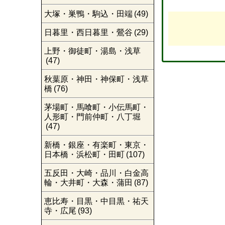
大塚・巣鴨・駒込・田端
(49)
日暮里・西日暮里・鶯谷
(29)
上野・御徒町・湯島・浅草
(47)
秋葉原・神田・神保町・浅草
橋
(76)
茅場町・馬喰町・小伝馬町・
人形町・門前仲町・八丁堀
(47)
新橋・銀座・有楽町・東京・
日本橋・浜松町・田町
(107)
五反田・大崎・品川・白金高
輪・大井町・大森・蒲田
(87)
恵比寿・目黒・中目黒・祐天
寺・広尾
(93)