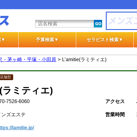
索▼
予算検索▼
セラピスト検索▼
テ
テ
一般エステ
風俗エステ
一般エステ
風俗エステ
沢・茅ヶ崎・平塚・小田原
L’amitie(ラミティエ)
店舗型
tie(ラミティエ)
70-7526-6060
アクセス
メンズエステ
営業時間
ttps://lamitie.jp/