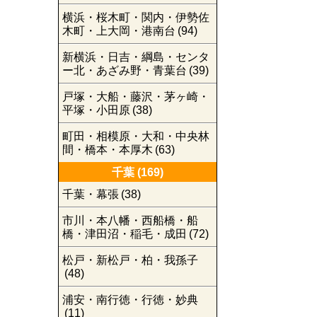
横浜・桜木町・関内・伊勢佐
木町・上大岡・港南台
(94)
新横浜・日吉・綱島・センタ
ー北・あざみ野・青葉台
(39)
戸塚・大船・藤沢・茅ヶ崎・
平塚・小田原
(38)
町田・相模原・大和・中央林
間・橋本・本厚木
(63)
千葉
(169)
千葉・幕張
(38)
市川・本八幡・西船橋・船
橋・津田沼・稲毛・成田
(72)
松戸・新松戸・柏・我孫子
(48)
浦安・南行徳・行徳・妙典
(11)