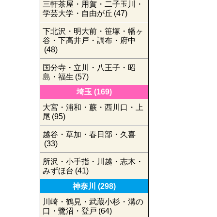
三軒茶屋・用賀・二子玉川・
学芸大学・自由が丘
(47)
下北沢・明大前・笹塚・幡ヶ
谷・下高井戸・調布・府中
(48)
国分寺・立川・八王子・昭
島・福生
(57)
埼玉
(169)
大宮・浦和・蕨・西川口・上
尾
(95)
越谷・草加・春日部・久喜
(33)
所沢・小手指・川越・志木・
みずほ台
(41)
神奈川
(298)
川崎・鶴見・武蔵小杉・溝の
口・鷺沼・登戸
(64)