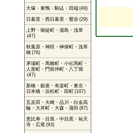
大塚・巣鴨・駒込・田端
(49)
日暮里・西日暮里・鶯谷
(29)
上野・御徒町・湯島・浅草
(47)
秋葉原・神田・神保町・浅草
橋
(76)
茅場町・馬喰町・小伝馬町・
人形町・門前仲町・八丁堀
(47)
新橋・銀座・有楽町・東京・
日本橋・浜松町・田町
(107)
五反田・大崎・品川・白金高
輪・大井町・大森・蒲田
(87)
恵比寿・目黒・中目黒・祐天
寺・広尾
(93)