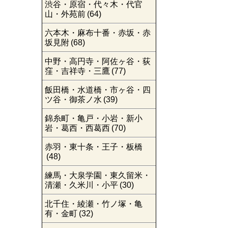
渋谷・原宿・代々木・代官
山・外苑前
(64)
六本木・麻布十番・赤坂・赤
坂見附
(68)
中野・高円寺・阿佐ヶ谷・荻
窪・吉祥寺・三鷹
(77)
飯田橋・水道橋・市ヶ谷・四
ツ谷・御茶ノ水
(39)
錦糸町・亀戸・小岩・新小
岩・葛西・西葛西
(70)
赤羽・東十条・王子・板橋
(48)
練馬・大泉学園・東久留米・
清瀬・久米川・小平
(30)
北千住・綾瀬・竹ノ塚・亀
有・金町
(32)