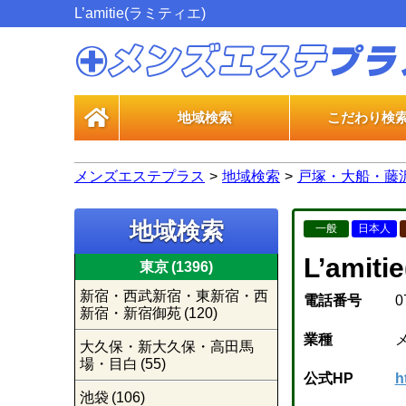
L’amitie(ラミティエ)
地域検索
こだわり検
一般エス
風俗エス
メンズエステプラス
地域検索
戸塚・大船・藤
地域検索
一般
日本人
L’ami
東京
(1396)
新宿・西武新宿・東新宿・西
電話番号
0
新宿・新宿御苑
(120)
業種
大久保・新大久保・高田馬
場・目白
(55)
公式HP
h
池袋
(106)