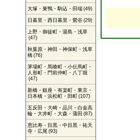
大塚・巣鴨・駒込・田端
(49)
日暮里・西日暮里・鶯谷
(29)
上野・御徒町・湯島・浅草
(47)
秋葉原・神田・神保町・浅草
橋
(76)
茅場町・馬喰町・小伝馬町・
人形町・門前仲町・八丁堀
(47)
新橋・銀座・有楽町・東京・
日本橋・浜松町・田町
(107)
五反田・大崎・品川・白金高
輪・大井町・大森・蒲田
(87)
恵比寿・目黒・中目黒・祐天
寺・広尾
(93)