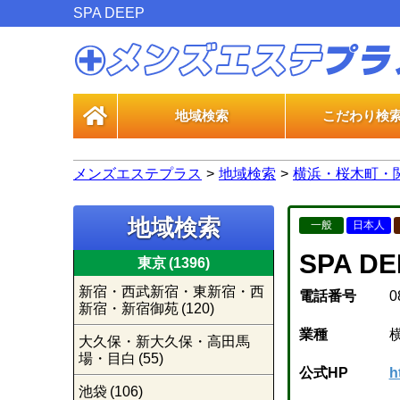
SPA DEEP
地域検索
こだわり検
一般エス
風俗エス
メンズエステプラス
地域検索
横浜・桜木町・
地域検索
一般
日本人
SPA DE
東京
(1396)
新宿・西武新宿・東新宿・西
電話番号
0
新宿・新宿御苑
(120)
業種
大久保・新大久保・高田馬
場・目白
(55)
公式HP
h
池袋
(106)