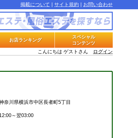
掲載について
サイト規約
お問い合わせ
スペシャル
お店ランキング
コンテンツ
こんにちは ゲストさん
ログイン
マル秘インタビュー
グラビアプラス
エステ体験漫画
神奈川県横浜市中区長者町5丁目
12:00～翌03:00