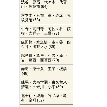
渋谷・原宿・代々木・代官
山・外苑前
(64)
六本木・麻布十番・赤坂・赤
坂見附
(68)
中野・高円寺・阿佐ヶ谷・荻
窪・吉祥寺・三鷹
(77)
飯田橋・水道橋・市ヶ谷・四
ツ谷・御茶ノ水
(39)
錦糸町・亀戸・小岩・新小
岩・葛西・西葛西
(70)
赤羽・東十条・王子・板橋
(48)
練馬・大泉学園・東久留米・
清瀬・久米川・小平
(30)
北千住・綾瀬・竹ノ塚・亀
有・金町
(32)