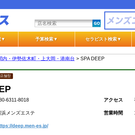
索▼
予算検索▼
セラピスト検索▼
テ
テ
一般エステ
風俗エステ
一般エステ
風俗エステ
関内・伊勢佐木町・上大岡・港南台
SPA DEEP
店舗型
EP
80-6311-8018
アクセス
横浜メンズエステ
営業時間
ttps://deep.men-es.jp/