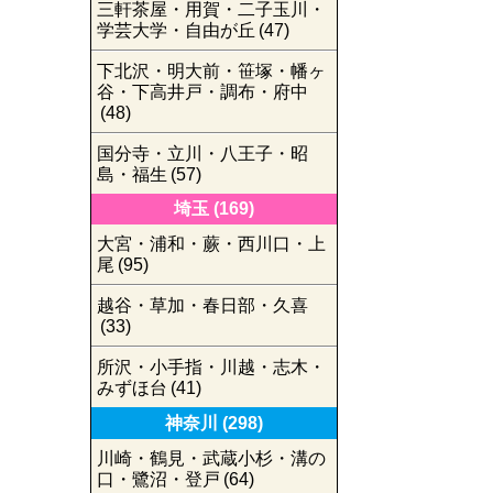
三軒茶屋・用賀・二子玉川・
学芸大学・自由が丘
(47)
下北沢・明大前・笹塚・幡ヶ
谷・下高井戸・調布・府中
(48)
国分寺・立川・八王子・昭
島・福生
(57)
埼玉
(169)
大宮・浦和・蕨・西川口・上
尾
(95)
越谷・草加・春日部・久喜
(33)
所沢・小手指・川越・志木・
みずほ台
(41)
神奈川
(298)
川崎・鶴見・武蔵小杉・溝の
口・鷺沼・登戸
(64)