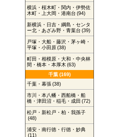
横浜・桜木町・関内・伊勢佐
木町・上大岡・港南台
(94)
新横浜・日吉・綱島・センタ
ー北・あざみ野・青葉台
(39)
戸塚・大船・藤沢・茅ヶ崎・
平塚・小田原
(38)
町田・相模原・大和・中央林
間・橋本・本厚木
(63)
千葉
(169)
千葉・幕張
(38)
市川・本八幡・西船橋・船
橋・津田沼・稲毛・成田
(72)
松戸・新松戸・柏・我孫子
(48)
浦安・南行徳・行徳・妙典
(11)