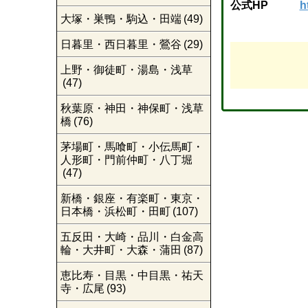
公式HP
h
大塚・巣鴨・駒込・田端
(49)
日暮里・西日暮里・鶯谷
(29)
上野・御徒町・湯島・浅草
(47)
秋葉原・神田・神保町・浅草
橋
(76)
茅場町・馬喰町・小伝馬町・
人形町・門前仲町・八丁堀
(47)
新橋・銀座・有楽町・東京・
日本橋・浜松町・田町
(107)
五反田・大崎・品川・白金高
輪・大井町・大森・蒲田
(87)
恵比寿・目黒・中目黒・祐天
寺・広尾
(93)