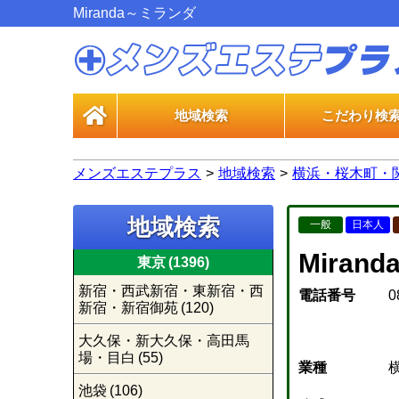
Miranda～ミランダ
地域検索
こだわり検
一般エス
風俗エス
メンズエステプラス
地域検索
横浜・桜木町・
地域検索
一般
日本人
Miran
東京
(1396)
新宿・西武新宿・東新宿・西
電話番号
0
新宿・新宿御苑
(120)
大久保・新大久保・高田馬
場・目白
(55)
業種
池袋
(106)