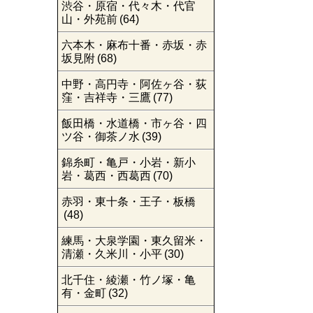
渋谷・原宿・代々木・代官
山・外苑前
(64)
六本木・麻布十番・赤坂・赤
坂見附
(68)
中野・高円寺・阿佐ヶ谷・荻
窪・吉祥寺・三鷹
(77)
飯田橋・水道橋・市ヶ谷・四
ツ谷・御茶ノ水
(39)
錦糸町・亀戸・小岩・新小
岩・葛西・西葛西
(70)
赤羽・東十条・王子・板橋
(48)
練馬・大泉学園・東久留米・
清瀬・久米川・小平
(30)
北千住・綾瀬・竹ノ塚・亀
有・金町
(32)