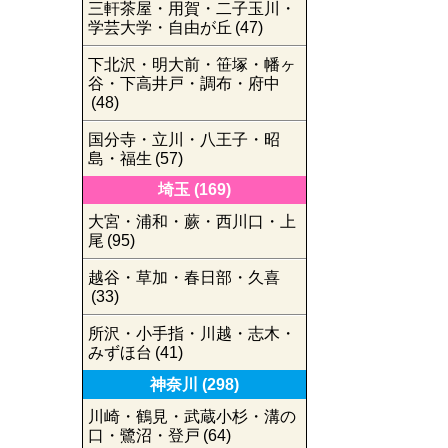
三軒茶屋・用賀・二子玉川・
学芸大学・自由が丘
(47)
下北沢・明大前・笹塚・幡ヶ
谷・下高井戸・調布・府中
(48)
国分寺・立川・八王子・昭
島・福生
(57)
埼玉
(169)
大宮・浦和・蕨・西川口・上
尾
(95)
越谷・草加・春日部・久喜
(33)
所沢・小手指・川越・志木・
みずほ台
(41)
神奈川
(298)
川崎・鶴見・武蔵小杉・溝の
口・鷺沼・登戸
(64)