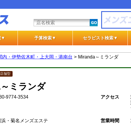
索▼
予算検索▼
セラピスト検索▼
テ
テ
一般エステ
風俗エステ
一般エステ
風俗エステ
関内・伊勢佐木町・上大岡・港南台
Miranda～ミランダ
店舗型
da～ミランダ
80-9774-3534
アクセス
横浜・菊名メンズエステ
営業時間