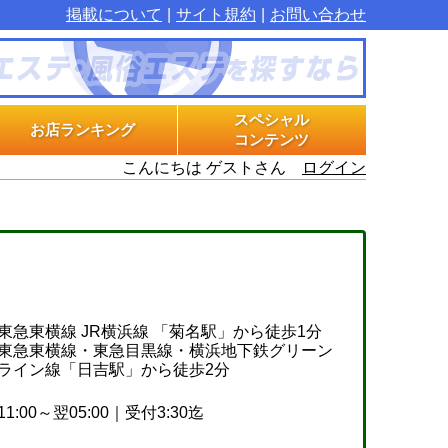
掲載について
サイト規約
お問い合わせ
スペシャル
お店ランキング
コンテンツ
こんにちは ゲストさん
ログイン
マル秘インタビュー
グラビアプラス
エステ体験漫画
東急東横線 JR横浜線 「菊名駅」から徒歩1分
東急東横線・東急目黒線・横浜地下鉄グリーン
ライン線「日吉駅」から徒歩2分
11:00～翌05:00｜受付3:30迄