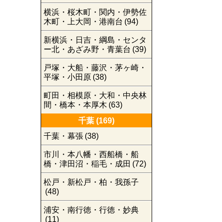
横浜・桜木町・関内・伊勢佐
木町・上大岡・港南台
(94)
新横浜・日吉・綱島・センタ
ー北・あざみ野・青葉台
(39)
戸塚・大船・藤沢・茅ヶ崎・
平塚・小田原
(38)
町田・相模原・大和・中央林
間・橋本・本厚木
(63)
千葉
(169)
千葉・幕張
(38)
市川・本八幡・西船橋・船
橋・津田沼・稲毛・成田
(72)
松戸・新松戸・柏・我孫子
(48)
浦安・南行徳・行徳・妙典
(11)