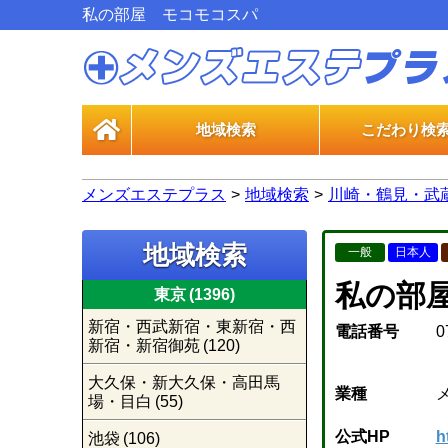
私の部屋 モコモコスパ
地域検索
こだわり検
一般エス
風俗エス
メンズエステプラス
地域検索
川崎・鶴見・武
地域検索
一般
日本人
私の部
東京
(1396)
新宿・西武新宿・東新宿・西
電話番号
0
新宿・新宿御苑
(120)
大久保・新大久保・高田馬
業種
場・目白
(55)
公式HP
h
池袋
(106)