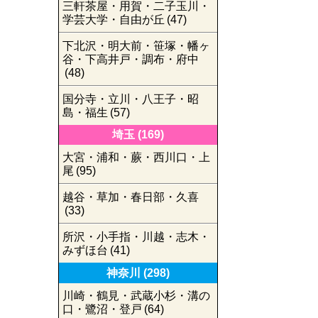
三軒茶屋・用賀・二子玉川・
学芸大学・自由が丘
(47)
下北沢・明大前・笹塚・幡ヶ
谷・下高井戸・調布・府中
(48)
国分寺・立川・八王子・昭
島・福生
(57)
埼玉
(169)
大宮・浦和・蕨・西川口・上
尾
(95)
越谷・草加・春日部・久喜
(33)
所沢・小手指・川越・志木・
みずほ台
(41)
神奈川
(298)
川崎・鶴見・武蔵小杉・溝の
口・鷺沼・登戸
(64)