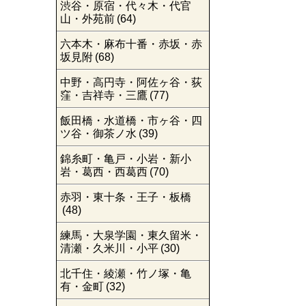
渋谷・原宿・代々木・代官
山・外苑前
(64)
六本木・麻布十番・赤坂・赤
坂見附
(68)
中野・高円寺・阿佐ヶ谷・荻
窪・吉祥寺・三鷹
(77)
飯田橋・水道橋・市ヶ谷・四
ツ谷・御茶ノ水
(39)
錦糸町・亀戸・小岩・新小
岩・葛西・西葛西
(70)
赤羽・東十条・王子・板橋
(48)
練馬・大泉学園・東久留米・
清瀬・久米川・小平
(30)
北千住・綾瀬・竹ノ塚・亀
有・金町
(32)