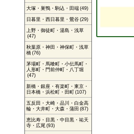
大塚・巣鴨・駒込・田端
(49)
日暮里・西日暮里・鶯谷
(29)
上野・御徒町・湯島・浅草
(47)
秋葉原・神田・神保町・浅草
橋
(76)
茅場町・馬喰町・小伝馬町・
人形町・門前仲町・八丁堀
(47)
新橋・銀座・有楽町・東京・
日本橋・浜松町・田町
(107)
五反田・大崎・品川・白金高
輪・大井町・大森・蒲田
(87)
恵比寿・目黒・中目黒・祐天
寺・広尾
(93)