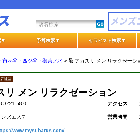
索▼
予算検索▼
セラピスト検索▼
テ
テ
一般エステ
風俗エステ
一般エステ
風俗エステ
・市ヶ谷・四ツ谷・御茶ノ水
昴 アカスリ メン リラクゼーシ
店舗型
スリ メン リラクゼーション
3-3221-5876
アクセス
メンズエステ
営業時間
ttps://www.mysubarus.com/