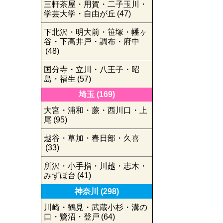
三軒茶屋・用賀・二子玉川・
学芸大学・自由が丘
(47)
下北沢・明大前・笹塚・幡ヶ
谷・下高井戸・調布・府中
(48)
国分寺・立川・八王子・昭
島・福生
(57)
埼玉
(169)
大宮・浦和・蕨・西川口・上
尾
(95)
越谷・草加・春日部・久喜
(33)
所沢・小手指・川越・志木・
みずほ台
(41)
神奈川
(298)
川崎・鶴見・武蔵小杉・溝の
口・鷺沼・登戸
(64)