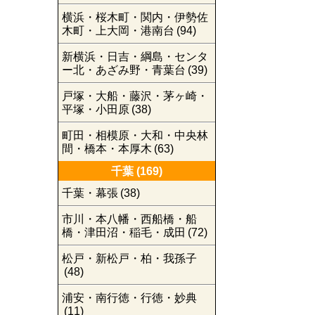
横浜・桜木町・関内・伊勢佐
木町・上大岡・港南台
(94)
新横浜・日吉・綱島・センタ
ー北・あざみ野・青葉台
(39)
戸塚・大船・藤沢・茅ヶ崎・
平塚・小田原
(38)
町田・相模原・大和・中央林
間・橋本・本厚木
(63)
千葉
(169)
千葉・幕張
(38)
市川・本八幡・西船橋・船
橋・津田沼・稲毛・成田
(72)
松戸・新松戸・柏・我孫子
(48)
浦安・南行徳・行徳・妙典
(11)