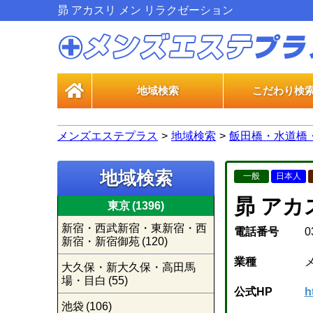
昴 アカスリ メン リラクゼーション
地域検索
こだわり検
一般エス
風俗エス
メンズエステプラス
地域検索
飯田橋・水道橋
地域検索
一般
日本人
昴 アカ
東京
(1396)
新宿・西武新宿・東新宿・西
電話番号
0
新宿・新宿御苑
(120)
業種
大久保・新大久保・高田馬
場・目白
(55)
公式HP
h
池袋
(106)