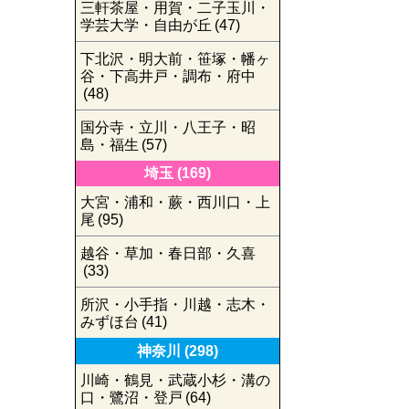
三軒茶屋・用賀・二子玉川・
学芸大学・自由が丘
(47)
下北沢・明大前・笹塚・幡ヶ
谷・下高井戸・調布・府中
(48)
国分寺・立川・八王子・昭
島・福生
(57)
埼玉
(169)
大宮・浦和・蕨・西川口・上
尾
(95)
越谷・草加・春日部・久喜
(33)
所沢・小手指・川越・志木・
みずほ台
(41)
神奈川
(298)
川崎・鶴見・武蔵小杉・溝の
口・鷺沼・登戸
(64)