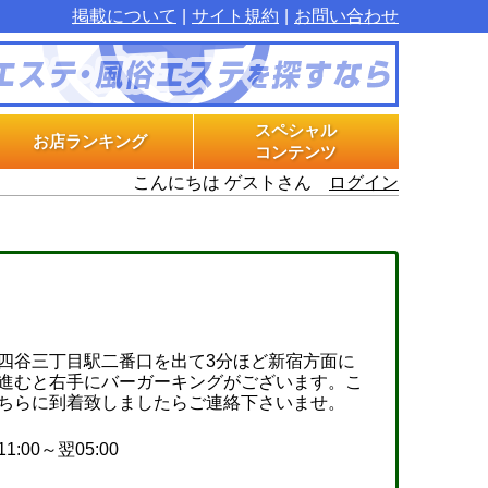
掲載について
サイト規約
お問い合わせ
スペシャル
お店ランキング
コンテンツ
こんにちは ゲストさん
ログイン
マル秘インタビュー
グラビアプラス
エステ体験漫画
四谷三丁目駅二番口を出て3分ほど新宿方面に
進むと右手にバーガーキングがございます。こ
ちらに到着致しましたらご連絡下さいませ。
11:00～翌05:00