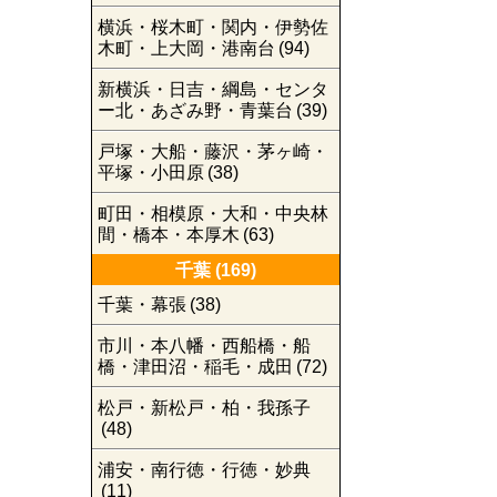
横浜・桜木町・関内・伊勢佐
木町・上大岡・港南台
(94)
新横浜・日吉・綱島・センタ
ー北・あざみ野・青葉台
(39)
戸塚・大船・藤沢・茅ヶ崎・
平塚・小田原
(38)
町田・相模原・大和・中央林
間・橋本・本厚木
(63)
千葉
(169)
千葉・幕張
(38)
市川・本八幡・西船橋・船
橋・津田沼・稲毛・成田
(72)
松戸・新松戸・柏・我孫子
(48)
浦安・南行徳・行徳・妙典
(11)