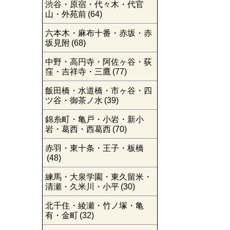
渋谷・原宿・代々木・代官
山・外苑前
(64)
六本木・麻布十番・赤坂・赤
坂見附
(68)
中野・高円寺・阿佐ヶ谷・荻
窪・吉祥寺・三鷹
(77)
飯田橋・水道橋・市ヶ谷・四
ツ谷・御茶ノ水
(39)
錦糸町・亀戸・小岩・新小
岩・葛西・西葛西
(70)
赤羽・東十条・王子・板橋
(48)
練馬・大泉学園・東久留米・
清瀬・久米川・小平
(30)
北千住・綾瀬・竹ノ塚・亀
有・金町
(32)