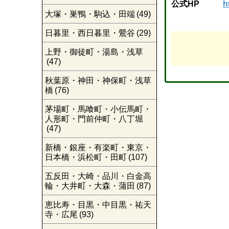
公式HP
h
大塚・巣鴨・駒込・田端
(49)
日暮里・西日暮里・鶯谷
(29)
上野・御徒町・湯島・浅草
(47)
秋葉原・神田・神保町・浅草
橋
(76)
茅場町・馬喰町・小伝馬町・
人形町・門前仲町・八丁堀
(47)
新橋・銀座・有楽町・東京・
日本橋・浜松町・田町
(107)
五反田・大崎・品川・白金高
輪・大井町・大森・蒲田
(87)
恵比寿・目黒・中目黒・祐天
寺・広尾
(93)