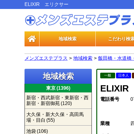
ELIXIR エリクサー
地域検索
こだわり検
一般エス
風俗エス
メンズエステプラス
地域検索
飯田橋・水道橋
地域検索
一般
日本人
ELIX
東京
(1396)
新宿・西武新宿・東新宿・西
電話番号
0
新宿・新宿御苑
(120)
大久保・新大久保・高田馬
場・目白
(55)
業種
池袋
(106)