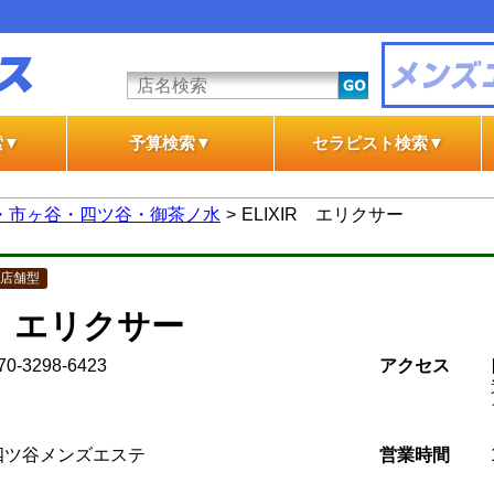
索▼
予算検索▼
セラピスト検索▼
テ
テ
一般エステ
風俗エステ
一般エステ
風俗エステ
・市ヶ谷・四ツ谷・御茶ノ水
ELIXIR エリクサー
店舗型
IR エリクサー
70-3298-6423
アクセス
四ツ谷メンズエステ
営業時間