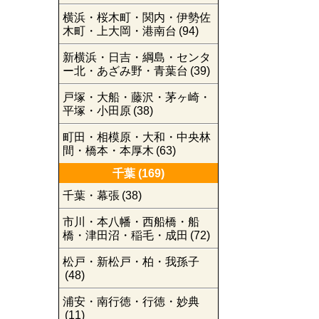
横浜・桜木町・関内・伊勢佐
木町・上大岡・港南台
(94)
新横浜・日吉・綱島・センタ
ー北・あざみ野・青葉台
(39)
戸塚・大船・藤沢・茅ヶ崎・
平塚・小田原
(38)
町田・相模原・大和・中央林
間・橋本・本厚木
(63)
千葉
(169)
千葉・幕張
(38)
市川・本八幡・西船橋・船
橋・津田沼・稲毛・成田
(72)
松戸・新松戸・柏・我孫子
(48)
浦安・南行徳・行徳・妙典
(11)