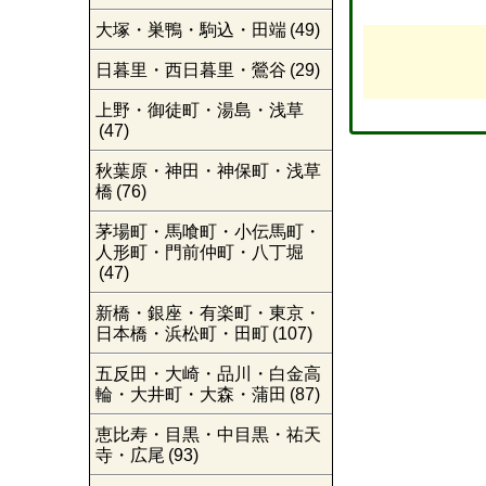
大塚・巣鴨・駒込・田端
(49)
日暮里・西日暮里・鶯谷
(29)
上野・御徒町・湯島・浅草
(47)
秋葉原・神田・神保町・浅草
橋
(76)
茅場町・馬喰町・小伝馬町・
人形町・門前仲町・八丁堀
(47)
新橋・銀座・有楽町・東京・
日本橋・浜松町・田町
(107)
五反田・大崎・品川・白金高
輪・大井町・大森・蒲田
(87)
恵比寿・目黒・中目黒・祐天
寺・広尾
(93)