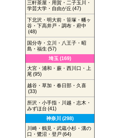
三軒茶屋・用賀・二子玉川・
学芸大学・自由が丘
(47)
下北沢・明大前・笹塚・幡ヶ
谷・下高井戸・調布・府中
(48)
国分寺・立川・八王子・昭
島・福生
(57)
埼玉
(169)
大宮・浦和・蕨・西川口・上
尾
(95)
越谷・草加・春日部・久喜
(33)
所沢・小手指・川越・志木・
みずほ台
(41)
神奈川
(298)
川崎・鶴見・武蔵小杉・溝の
口・鷺沼・登戸
(64)