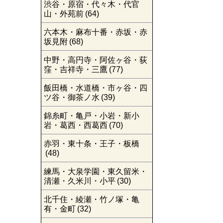
渋谷・原宿・代々木・代官
山・外苑前
(64)
六本木・麻布十番・赤坂・赤
坂見附
(68)
中野・高円寺・阿佐ヶ谷・荻
窪・吉祥寺・三鷹
(77)
飯田橋・水道橋・市ヶ谷・四
ツ谷・御茶ノ水
(39)
錦糸町・亀戸・小岩・新小
岩・葛西・西葛西
(70)
赤羽・東十条・王子・板橋
(48)
練馬・大泉学園・東久留米・
清瀬・久米川・小平
(30)
北千住・綾瀬・竹ノ塚・亀
有・金町
(32)