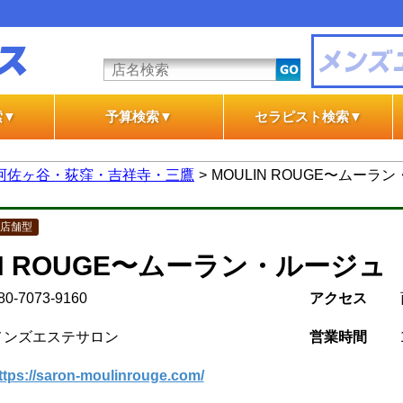
索▼
予算検索▼
セラピスト検索▼
テ
テ
一般エステ
風俗エステ
一般エステ
風俗エステ
阿佐ヶ谷・荻窪・吉祥寺・三鷹
MOULIN ROUGE〜ムーラ
店舗型
IN ROUGE〜ムーラン・ルージュ
80-7073-9160
アクセス
メンズエステサロン
営業時間
ttps://saron-moulinrouge.com/