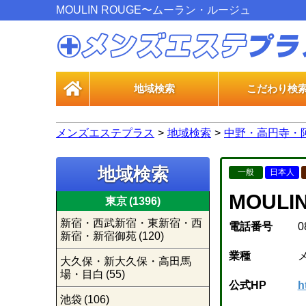
MOULIN ROUGE〜ムーラン・ルージュ
地域検索
こだわり検
一般エス
風俗エス
メンズエステプラス
地域検索
中野・高円寺・
地域検索
一般
日本人
MOUL
東京
(1396)
新宿・西武新宿・東新宿・西
電話番号
0
新宿・新宿御苑
(120)
業種
大久保・新大久保・高田馬
場・目白
(55)
公式HP
h
池袋
(106)