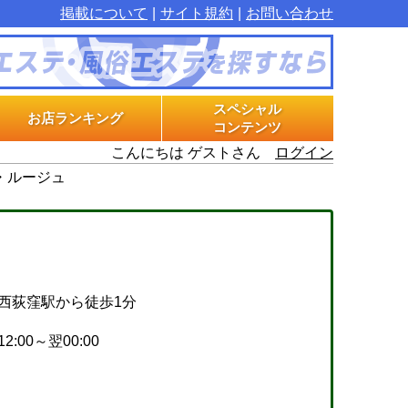
掲載について
サイト規約
お問い合わせ
スペシャル
お店ランキング
コンテンツ
こんにちは ゲストさん
ログイン
マル秘インタビュー
グラビアプラス
エステ体験漫画
ン・ルージュ
西荻窪駅から徒歩1分
12:00～翌00:00