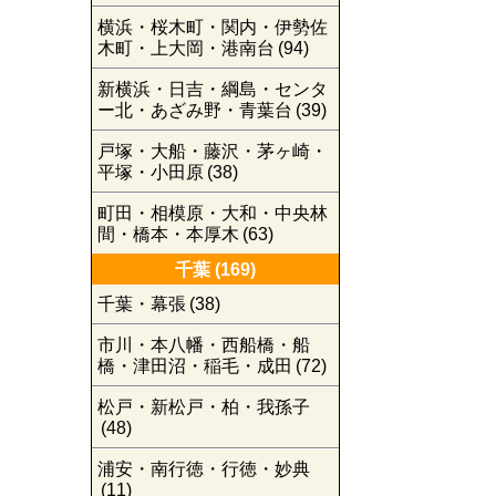
横浜・桜木町・関内・伊勢佐
木町・上大岡・港南台
(94)
新横浜・日吉・綱島・センタ
ー北・あざみ野・青葉台
(39)
戸塚・大船・藤沢・茅ヶ崎・
平塚・小田原
(38)
町田・相模原・大和・中央林
間・橋本・本厚木
(63)
千葉
(169)
千葉・幕張
(38)
市川・本八幡・西船橋・船
橋・津田沼・稲毛・成田
(72)
松戸・新松戸・柏・我孫子
(48)
浦安・南行徳・行徳・妙典
(11)