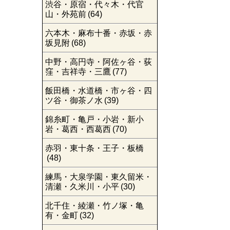
渋谷・原宿・代々木・代官
山・外苑前
(64)
六本木・麻布十番・赤坂・赤
坂見附
(68)
中野・高円寺・阿佐ヶ谷・荻
窪・吉祥寺・三鷹
(77)
飯田橋・水道橋・市ヶ谷・四
ツ谷・御茶ノ水
(39)
錦糸町・亀戸・小岩・新小
岩・葛西・西葛西
(70)
赤羽・東十条・王子・板橋
(48)
練馬・大泉学園・東久留米・
清瀬・久米川・小平
(30)
北千住・綾瀬・竹ノ塚・亀
有・金町
(32)