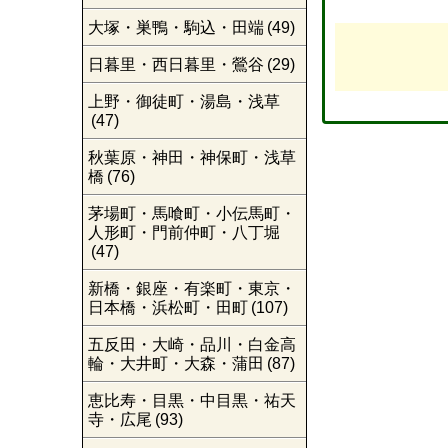
大塚・巣鴨・駒込・田端
(49)
日暮里・西日暮里・鶯谷
(29)
上野・御徒町・湯島・浅草
(47)
秋葉原・神田・神保町・浅草
橋
(76)
茅場町・馬喰町・小伝馬町・
人形町・門前仲町・八丁堀
(47)
新橋・銀座・有楽町・東京・
日本橋・浜松町・田町
(107)
五反田・大崎・品川・白金高
輪・大井町・大森・蒲田
(87)
恵比寿・目黒・中目黒・祐天
寺・広尾
(93)