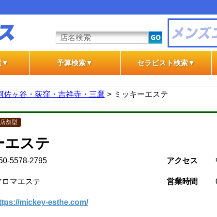
索▼
予算検索▼
セラピスト検索▼
テ
テ
一般エステ
風俗エステ
一般エステ
風俗エステ
阿佐ヶ谷・荻窪・吉祥寺・三鷹
ミッキーエステ
店舗型
ーエステ
50-5578-2795
アクセス
アロマエステ
営業時間
ttps://mickey-esthe.com/