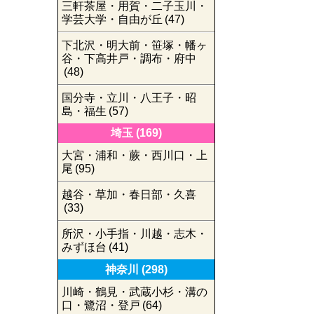
三軒茶屋・用賀・二子玉川・
学芸大学・自由が丘
(47)
下北沢・明大前・笹塚・幡ヶ
谷・下高井戸・調布・府中
(48)
国分寺・立川・八王子・昭
島・福生
(57)
埼玉
(169)
大宮・浦和・蕨・西川口・上
尾
(95)
越谷・草加・春日部・久喜
(33)
所沢・小手指・川越・志木・
みずほ台
(41)
神奈川
(298)
川崎・鶴見・武蔵小杉・溝の
口・鷺沼・登戸
(64)