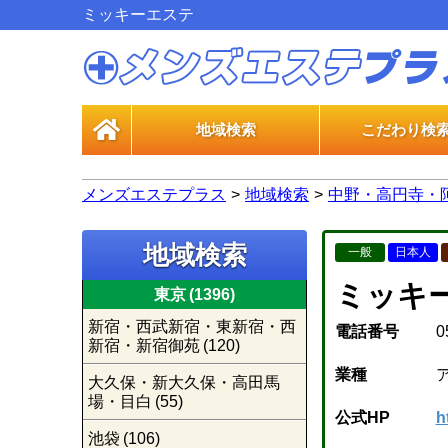
ミッキーエステ
地域検索
こだわり検
一般エス
風俗エス
メンズエステプラス
地域検索
中野・高円寺・
地域検索
一般
日本人
ミッキ
東京
(1396)
新宿・西武新宿・東新宿・西
電話番号
0
新宿・新宿御苑
(120)
業種
大久保・新大久保・高田馬
場・目白
(55)
公式HP
h
池袋
(106)