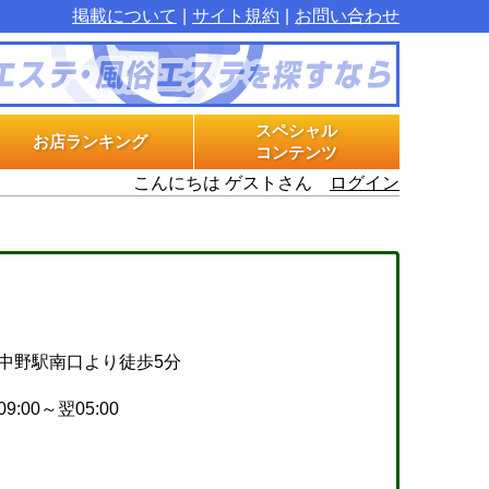
掲載について
サイト規約
お問い合わせ
スペシャル
お店ランキング
コンテンツ
こんにちは ゲストさん
ログイン
マル秘インタビュー
グラビアプラス
エステ体験漫画
中野駅南口より徒歩5分
09:00～翌05:00