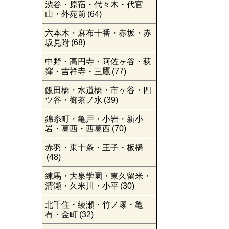
渋谷・原宿・代々木・代官
山・外苑前
(64)
六本木・麻布十番・赤坂・赤
坂見附
(68)
中野・高円寺・阿佐ヶ谷・荻
窪・吉祥寺・三鷹
(77)
飯田橋・水道橋・市ヶ谷・四
ツ谷・御茶ノ水
(39)
錦糸町・亀戸・小岩・新小
岩・葛西・西葛西
(70)
赤羽・東十条・王子・板橋
(48)
練馬・大泉学園・東久留米・
清瀬・久米川・小平
(30)
北千住・綾瀬・竹ノ塚・亀
有・金町
(32)