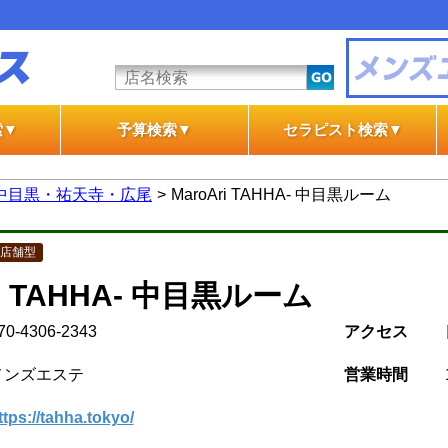
索▼
予算検索▼
セラピスト検索▼
テ
テ
一般エステ
風俗エステ
一般エステ
風俗エステ
中目黒・祐天寺・広尾
MaroAri TAHHA- 中目黒ルーム
店舗型
ri TAHHA- 中目黒ルーム
70-4306-2343
アクセス
メンズエステ
営業時間
ttps://tahha.tokyo/