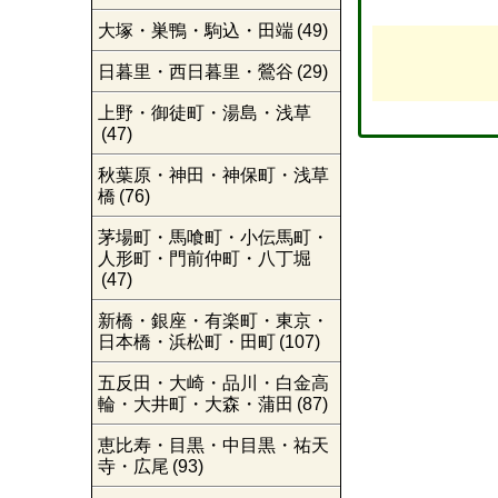
大塚・巣鴨・駒込・田端
(49)
日暮里・西日暮里・鶯谷
(29)
上野・御徒町・湯島・浅草
(47)
秋葉原・神田・神保町・浅草
橋
(76)
茅場町・馬喰町・小伝馬町・
人形町・門前仲町・八丁堀
(47)
新橋・銀座・有楽町・東京・
日本橋・浜松町・田町
(107)
五反田・大崎・品川・白金高
輪・大井町・大森・蒲田
(87)
恵比寿・目黒・中目黒・祐天
寺・広尾
(93)