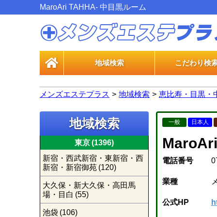
MaroAri TAHHA- 中目黒ルーム
地域検索
こだわり検
一般エス
風俗エス
メンズエステプラス
地域検索
恵比寿・目黒・
地域検索
一般
日本人
MaroA
東京
(1396)
新宿・西武新宿・東新宿・西
電話番号
0
新宿・新宿御苑
(120)
業種
大久保・新大久保・高田馬
場・目白
(55)
公式HP
h
池袋
(106)