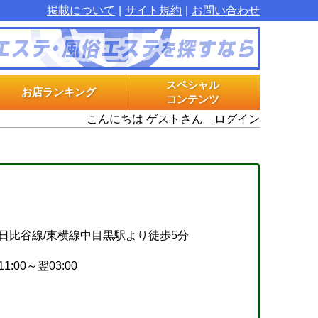
掲載について
サイト規約
お問い合わせ
スペシャル
お店ランキング
コンテンツ
こんにちは ゲストさん
ログイン
マル秘インタビュー
グラビアプラス
エステ体験漫画
日比谷線/東横線中目黒駅より徒歩5分
11:00～翌03:00