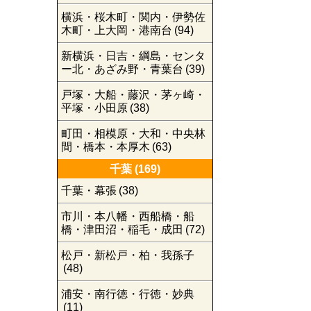
横浜・桜木町・関内・伊勢佐
木町・上大岡・港南台
(94)
新横浜・日吉・綱島・センタ
ー北・あざみ野・青葉台
(39)
戸塚・大船・藤沢・茅ヶ崎・
平塚・小田原
(38)
町田・相模原・大和・中央林
間・橋本・本厚木
(63)
千葉
(169)
千葉・幕張
(38)
市川・本八幡・西船橋・船
橋・津田沼・稲毛・成田
(72)
松戸・新松戸・柏・我孫子
(48)
浦安・南行徳・行徳・妙典
(11)