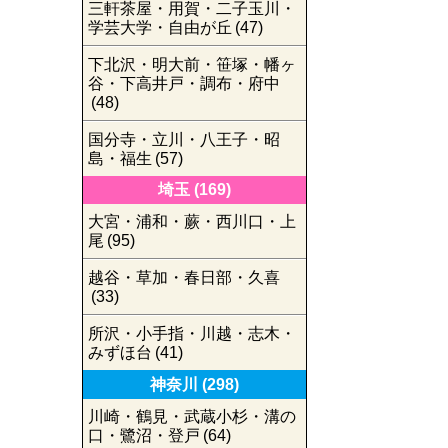
三軒茶屋・用賀・二子玉川・
学芸大学・自由が丘
(47)
下北沢・明大前・笹塚・幡ヶ
谷・下高井戸・調布・府中
(48)
国分寺・立川・八王子・昭
島・福生
(57)
埼玉
(169)
大宮・浦和・蕨・西川口・上
尾
(95)
越谷・草加・春日部・久喜
(33)
所沢・小手指・川越・志木・
みずほ台
(41)
神奈川
(298)
川崎・鶴見・武蔵小杉・溝の
口・鷺沼・登戸
(64)