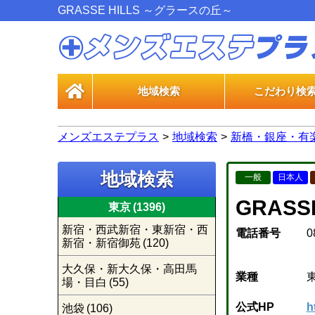
GRASSE HILLS ～グラースの丘～
地域検索
こだわり検
一般エス
風俗エス
メンズエステプラス
地域検索
新橋・銀座・有
地域検索
一般
日本人
GRASS
東京
(1396)
新宿・西武新宿・東新宿・西
電話番号
0
新宿・新宿御苑
(120)
大久保・新大久保・高田馬
業種
場・目白
(55)
公式HP
h
池袋
(106)