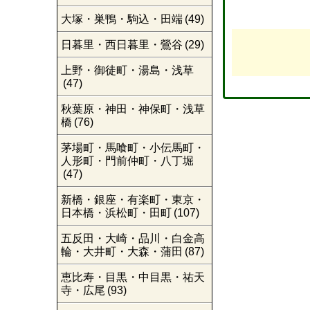
大塚・巣鴨・駒込・田端
(49)
日暮里・西日暮里・鶯谷
(29)
上野・御徒町・湯島・浅草
(47)
秋葉原・神田・神保町・浅草
橋
(76)
茅場町・馬喰町・小伝馬町・
人形町・門前仲町・八丁堀
(47)
新橋・銀座・有楽町・東京・
日本橋・浜松町・田町
(107)
五反田・大崎・品川・白金高
輪・大井町・大森・蒲田
(87)
恵比寿・目黒・中目黒・祐天
寺・広尾
(93)