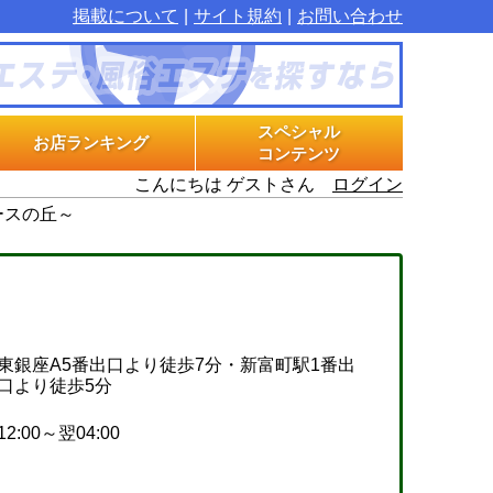
掲載について
サイト規約
お問い合わせ
スペシャル
お店ランキング
コンテンツ
こんにちは ゲストさん
ログイン
マル秘インタビュー
グラビアプラス
エステ体験漫画
ラースの丘～
東銀座A5番出口より徒歩7分・新富町駅1番出
口より徒歩5分
12:00～翌04:00