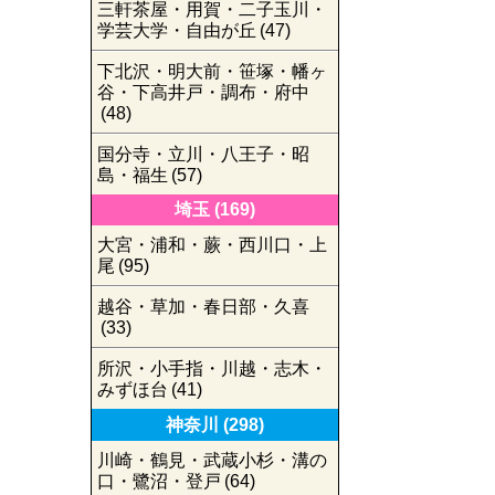
三軒茶屋・用賀・二子玉川・
学芸大学・自由が丘
(47)
下北沢・明大前・笹塚・幡ヶ
谷・下高井戸・調布・府中
(48)
国分寺・立川・八王子・昭
島・福生
(57)
埼玉
(169)
大宮・浦和・蕨・西川口・上
尾
(95)
越谷・草加・春日部・久喜
(33)
所沢・小手指・川越・志木・
みずほ台
(41)
神奈川
(298)
川崎・鶴見・武蔵小杉・溝の
口・鷺沼・登戸
(64)