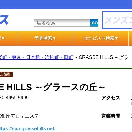
索▼
予算検索▼
セラピスト検索▼
テ
テ
一般エステ
風俗エステ
一般エステ
風俗エステ
楽町・東京・日本橋・浜松町・田町
GRASSE HILLS ～グ
店舗型
E HILLS ～グラースの丘～
80-4459-5999
アクセス
東銀座アロマエステ
営業時間
ttps://spa-grassehills.net/