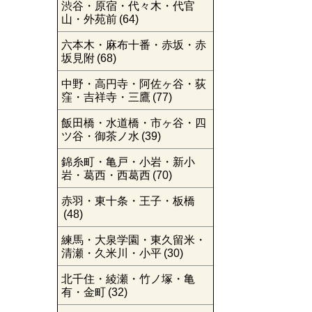
渋谷・原宿・代々木・代官
山・外苑前
(64)
六本木・麻布十番・赤坂・赤
坂見附
(68)
中野・高円寺・阿佐ヶ谷・荻
窪・吉祥寺・三鷹
(77)
飯田橋・水道橋・市ヶ谷・四
ツ谷・御茶ノ水
(39)
錦糸町・亀戸・小岩・新小
岩・葛西・西葛西
(70)
赤羽・東十条・王子・板橋
(48)
練馬・大泉学園・東久留米・
清瀬・久米川・小平
(30)
北千住・綾瀬・竹ノ塚・亀
有・金町
(32)