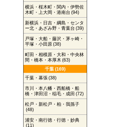
横浜・桜木町・関内・伊勢佐
木町・上大岡・港南台
(94)
新横浜・日吉・綱島・センタ
ー北・あざみ野・青葉台
(39)
戸塚・大船・藤沢・茅ヶ崎・
平塚・小田原
(38)
町田・相模原・大和・中央林
間・橋本・本厚木
(63)
千葉
(169)
千葉・幕張
(38)
市川・本八幡・西船橋・船
橋・津田沼・稲毛・成田
(72)
松戸・新松戸・柏・我孫子
(48)
浦安・南行徳・行徳・妙典
(11)