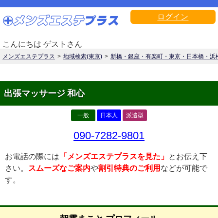
ログイン
こんにちは ゲストさん
メンズエステプラス
地域検索(東京)
新橋・銀座・有楽町・東京・日本橋・浜
出張マッサージ 和心
一般
日本人
派遣型
090-7282-9801
お電話の際には
「メンズエステプラスを見た」
とお伝え下
さい。
スムーズなご案内
や
割引特典のご利用
などが可能で
す。