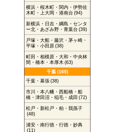
横浜・桜木町・関内・伊勢佐
木町・上大岡・港南台
(94)
新横浜・日吉・綱島・センタ
ー北・あざみ野・青葉台
(39)
戸塚・大船・藤沢・茅ヶ崎・
平塚・小田原
(38)
町田・相模原・大和・中央林
間・橋本・本厚木
(63)
千葉
(169)
千葉・幕張
(38)
市川・本八幡・西船橋・船
橋・津田沼・稲毛・成田
(72)
松戸・新松戸・柏・我孫子
(48)
浦安・南行徳・行徳・妙典
(11)