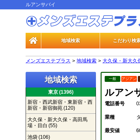
ルアンサバイ
地域検索
こだわり検
一般エス
風俗エス
メンズエステプラス
地域検索
大久保・新大久
地域検索
一般
アジアン
ルアン
東京
(1396)
新宿・西武新宿・東新宿・西
電話番号
0
新宿・新宿御苑
(120)
業種
大久保・新大久保・高田馬
場・目白
(55)
最安値
6
池袋
(106)