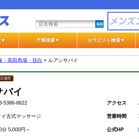
索▼
予算検索▼
セラピスト検索▼
テ
テ
一般エステ
風俗エステ
一般エステ
風俗エステ
保・高田馬場・目白
ルアンサバイ
店舗型
サバイ
3-5386-8622
アクセス
タイ古式マッサージ
営業時間
0分 5,000円～
公式HP