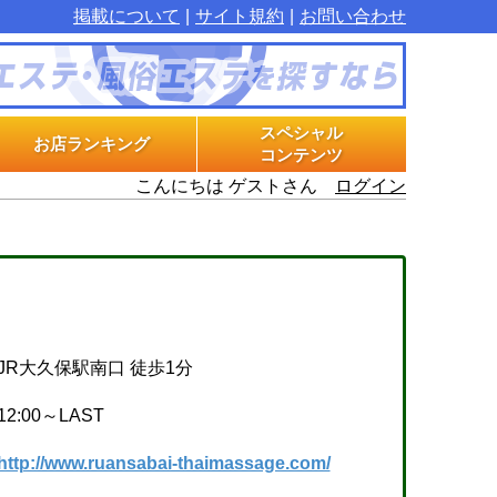
掲載について
サイト規約
お問い合わせ
スペシャル
お店ランキング
コンテンツ
こんにちは ゲストさん
ログイン
マル秘インタビュー
グラビアプラス
エステ体験漫画
JR大久保駅南口 徒歩1分
12:00～LAST
http://www.ruansabai-thaimassage.com/