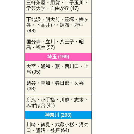
三軒茶屋・用賀・二子玉川・
学芸大学・自由が丘
(47)
下北沢・明大前・笹塚・幡ヶ
谷・下高井戸・調布・府中
(48)
国分寺・立川・八王子・昭
島・福生
(57)
埼玉
(169)
大宮・浦和・蕨・西川口・上
尾
(95)
越谷・草加・春日部・久喜
(33)
所沢・小手指・川越・志木・
みずほ台
(41)
神奈川
(298)
川崎・鶴見・武蔵小杉・溝の
口・鷺沼・登戸
(64)