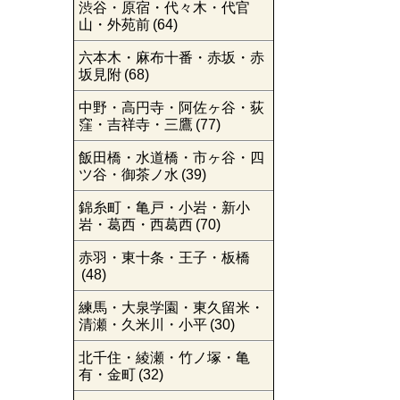
渋谷・原宿・代々木・代官
山・外苑前
(64)
六本木・麻布十番・赤坂・赤
坂見附
(68)
中野・高円寺・阿佐ヶ谷・荻
窪・吉祥寺・三鷹
(77)
飯田橋・水道橋・市ヶ谷・四
ツ谷・御茶ノ水
(39)
錦糸町・亀戸・小岩・新小
岩・葛西・西葛西
(70)
赤羽・東十条・王子・板橋
(48)
練馬・大泉学園・東久留米・
清瀬・久米川・小平
(30)
北千住・綾瀬・竹ノ塚・亀
有・金町
(32)