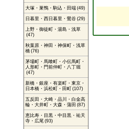
大塚・巣鴨・駒込・田端
(49)
日暮里・西日暮里・鶯谷
(29)
上野・御徒町・湯島・浅草
(47)
秋葉原・神田・神保町・浅草
橋
(76)
茅場町・馬喰町・小伝馬町・
人形町・門前仲町・八丁堀
(47)
新橋・銀座・有楽町・東京・
日本橋・浜松町・田町
(107)
五反田・大崎・品川・白金高
輪・大井町・大森・蒲田
(87)
恵比寿・目黒・中目黒・祐天
寺・広尾
(93)