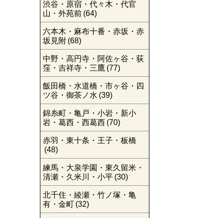
渋谷・原宿・代々木・代官
山・外苑前
(64)
六本木・麻布十番・赤坂・赤
坂見附
(68)
中野・高円寺・阿佐ヶ谷・荻
窪・吉祥寺・三鷹
(77)
飯田橋・水道橋・市ヶ谷・四
ツ谷・御茶ノ水
(39)
錦糸町・亀戸・小岩・新小
岩・葛西・西葛西
(70)
赤羽・東十条・王子・板橋
(48)
練馬・大泉学園・東久留米・
清瀬・久米川・小平
(30)
北千住・綾瀬・竹ノ塚・亀
有・金町
(32)