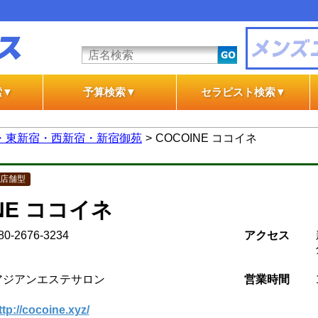
索▼
予算検索▼
セラピスト検索▼
テ
テ
一般エステ
風俗エステ
一般エステ
風俗エステ
・東新宿・西新宿・新宿御苑
COCOINE ココイネ
店舗型
INE ココイネ
80-2676-3234
アクセス
アジアンエステサロン
営業時間
ttp://cocoine.xyz/