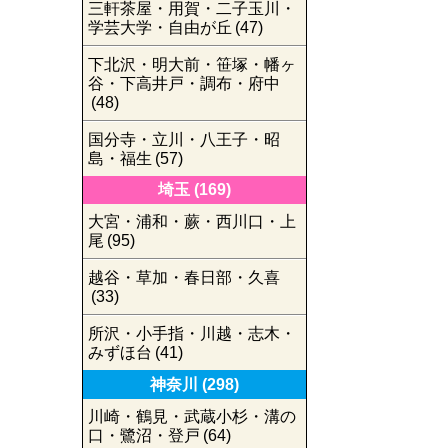
三軒茶屋・用賀・二子玉川・
学芸大学・自由が丘
(47)
下北沢・明大前・笹塚・幡ヶ
谷・下高井戸・調布・府中
(48)
国分寺・立川・八王子・昭
島・福生
(57)
埼玉
(169)
大宮・浦和・蕨・西川口・上
尾
(95)
越谷・草加・春日部・久喜
(33)
所沢・小手指・川越・志木・
みずほ台
(41)
神奈川
(298)
川崎・鶴見・武蔵小杉・溝の
口・鷺沼・登戸
(64)