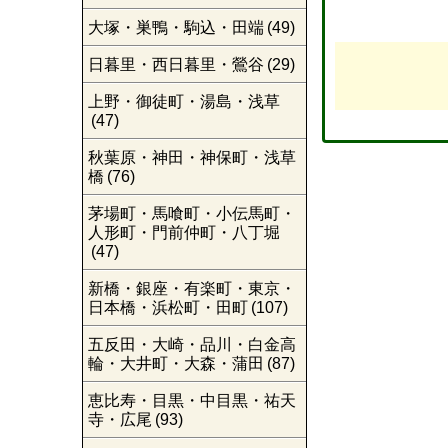
大塚・巣鴨・駒込・田端
(49)
日暮里・西日暮里・鶯谷
(29)
上野・御徒町・湯島・浅草
(47)
秋葉原・神田・神保町・浅草
橋
(76)
茅場町・馬喰町・小伝馬町・
人形町・門前仲町・八丁堀
(47)
新橋・銀座・有楽町・東京・
日本橋・浜松町・田町
(107)
五反田・大崎・品川・白金高
輪・大井町・大森・蒲田
(87)
恵比寿・目黒・中目黒・祐天
寺・広尾
(93)