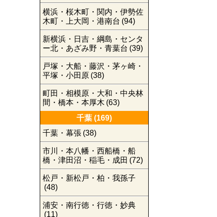
横浜・桜木町・関内・伊勢佐
木町・上大岡・港南台
(94)
新横浜・日吉・綱島・センタ
ー北・あざみ野・青葉台
(39)
戸塚・大船・藤沢・茅ヶ崎・
平塚・小田原
(38)
町田・相模原・大和・中央林
間・橋本・本厚木
(63)
千葉
(169)
千葉・幕張
(38)
市川・本八幡・西船橋・船
橋・津田沼・稲毛・成田
(72)
松戸・新松戸・柏・我孫子
(48)
浦安・南行徳・行徳・妙典
(11)