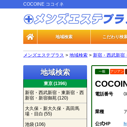
COCOINE ココイネ
地域検索
こだわり検
一般エス
風俗エス
メンズエステプラス
地域検索
新宿・西武新宿
地域検索
一般
アジアン
COCO
東京
(1396)
新宿・西武新宿・東新宿・西
電話番号
0
新宿・新宿御苑
(120)
大久保・新大久保・高田馬
業種
場・目白
(55)
公式HP
h
池袋
(106)