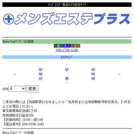
ﾒﾝｽﾞｴｽﾃ･風俗ｴｽﾃ総合ｻｲﾄ
Bazu-Ca(ﾊﾞｽﾞｰｶ)池袋
一般
日本人
店舗型
090-1700-4288
ｴｽﾃﾏｯﾌﾟ
↑
[1]
[2]
[3]
←
[4]
[6]
→
[7]
[8]
[9]
↓
倍率
ご来店の際には【池袋駅西口を出ましたら『丸井前または池袋郵便局前交差点』】付近
よりお電話ください｡
東京都豊島区池袋2丁目
JR池袋駅北口徒歩3分
【営業時間】10:00～翌5:00
【電話番号】090-9398-5482
Bazu-Ca(ﾊﾞｽﾞｰｶ)池袋