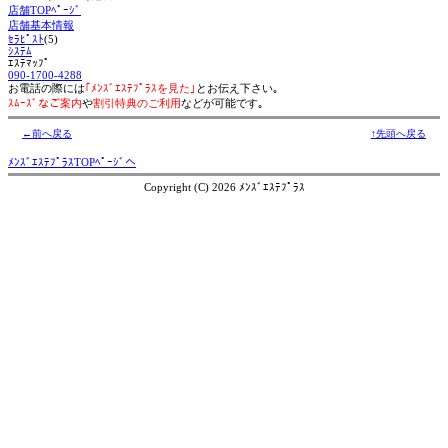
店舗TOPﾍﾟｰｼﾞ
店舗基本情報
ｾﾗﾋﾟｽﾄ
(5)
ｼｽﾃﾑ
ｴｽﾃﾏｯﾌﾟ
090-1700-4288
お電話の際には
｢ﾒﾝｽﾞｴｽﾃﾌﾟﾗｽを見た｣
とお伝え下さい｡
ｽﾑｰｽﾞなご案内
や
割引特典のご利用
などが可能です｡
←前へ戻る
↑先頭へ戻る
ﾒﾝｽﾞｴｽﾃﾌﾟﾗｽTOPﾍﾟｰｼﾞへ
Copyright (C) 2026 ﾒﾝｽﾞｴｽﾃﾌﾟﾗｽ